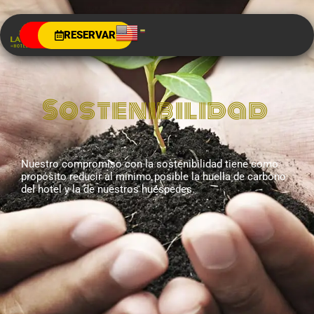
RESERVAR
Sostenibilidad
Nuestro compromiso con la sostenibilidad tiene como
propósito reducir al mínimo posible la huella de carbono
del hotel y la de nuestros huéspedes.