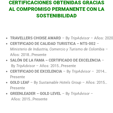
CERTIFICACIONES OBTENIDAS GRACIAS
By TripAdvisor
NTS-002
by TripAdvisor
Certificado de
AL COMPROMISO
PERMANENTE CON LA
Excelencia
- GOLD LEVEL -
Ministerio de
Años: 2014...Presente
Industria,
SOSTENIBILIDAD
Años:
Comercio y
Años:
2015....Presente
2016...Presente
Turismo de
Colombia
TRAVELLERS CHOISE AWARD
– By
TripAdvisor
– Años: 2020
CERTIFICADO DE CALIDAD TURISTICA – NTS-002
–
Ministerio de Industria, Comercio y Turismo de Colombia –
Años: 2018…Presente
SALÓN DE LA FAMA – CERTIFICADO DE EXCELENCIA
–
By
TripAdvisor
– Años: 2015…Presente
CERTIFICADO DE EXCELENCIA
– By
TripAdvisor
– 2014…
Presente
GOLD LEAF
– By
Sustainable Hotels Group
– Años: 2015…
Presente
GREENLEADER – GOLD LEVEL
– By
TripAdvisor –
Años: 2015…Presente