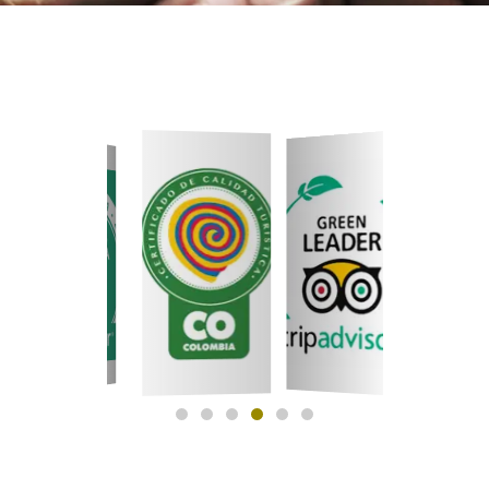
SALON DE LA
CERTIFICADO DE
FAMA
SOSTENIBILIDAD
GREENLEADER
CERTIFICADO DE EXCELENCIA
by TripAdvisor