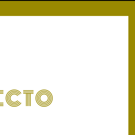
N
ECTO