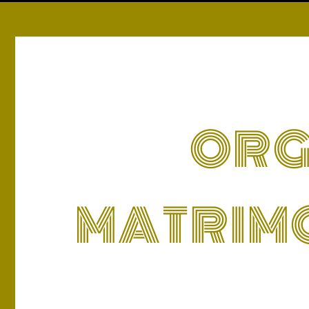
ORG
MATRIM