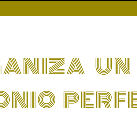
ANIZA U
ONIO PERF