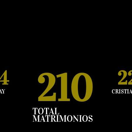
250
17
2
AY
CRISTI
TOTAL
MATRIMONIOS